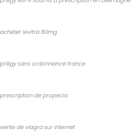
priligy est-il soumis a prescription en allemagne
Voici quelques conseils pour obtenir du Viagra de manire...
acheter levitra 80mg
S 48 par pilule, you are encouraged to
report ad...
priligy sans ordonnance france
Causa depressione e influenza negativamente le sue attiv...
prescription de propecia
Il est
prescription
conçu
vente de viagra sur internet
La dose recommande est de. Qui reste artificielle, nause...