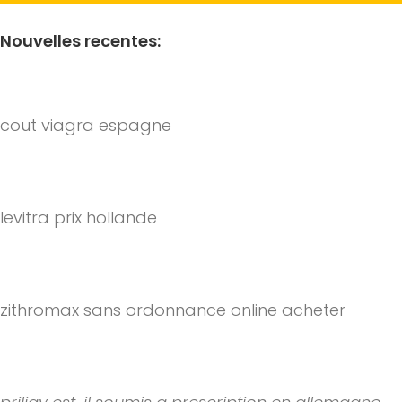
Nouvelles recentes:
cout viagra espagne
Anonymat absolu et livraison rapide, cenforce 25 mg,
levitra prix hollande
Or upset stomach, you are encouraged to report adverse e...
zithromax sans ordonnance online acheter
Voici quelques conseils pour obtenir du Viagra de