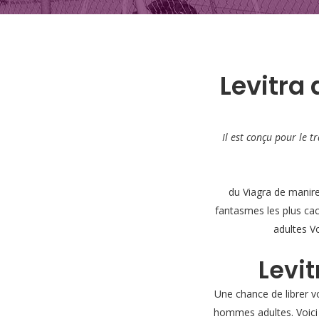
Levitra 
Il est conçu pour
le t
du Viagra de manir
fantasmes les plus cac
adultes Vo
Levit
Une chance de librer vo
hommes adultes. Voici 