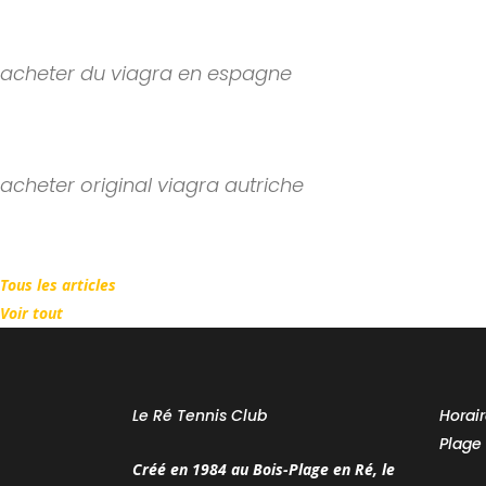
acheter du viagra en espagne
Il est
conçu pour
le traitement des
...
acheter original viagra autriche
Il est conçu pour le traitement des troubles de
...
Tous les articles
Voir tout
Le Ré Tennis Club
Horai
Plage
Créé en 1984 au Bois-Plage en Ré, le