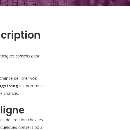
scription
uelques conseils pour
chance de librer vos
ngstrong
les hommes
ne chance..
 ligne
es de l rection chez les
 quelques conseils pour