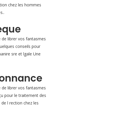
rection chez les hommes
s..
heque
e de librer vos fantasmes
quelques conseils pour
anire sre et lgale Une
rdonnance
e de librer vos fantasmes
nçu pour le traitement des
de l rection chez les