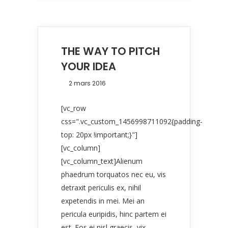
THE WAY TO PITCH
YOUR IDEA
2 mars 2016
[vc_row
css=".vc_custom_1456998711092{padding-
top: 20px !important;}"]
[vc_column]
[vc_column_text]Alienum
phaedrum torquatos nec eu, vis
detraxit periculis ex, nihil
expetendis in mei. Mei an
pericula euripidis, hinc partem ei
est. Eos ei nisl graecis, vix