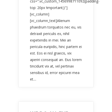
css=".vc_custom_1456998711092{padding-
top: 20px !important;}"]
[vc_column]
[vc_column_text]Alienum
phaedrum torquatos nec eu, vis
detraxit periculis ex, nihil
expetendis in mei. Mei an
pericula euripidis, hinc partem ei
est. Eos ei nisl graecis, vix
aperiri consequat an. Eius lorem
tincidunt vix at, vel pertinax
sensibus id, error epicurei mea
et....