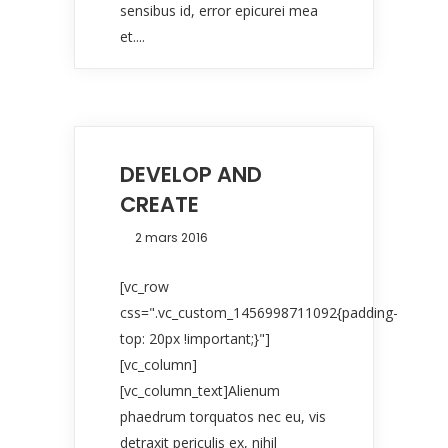
sensibus id, error epicurei mea
et....
DEVELOP AND
CREATE
2 mars 2016
[vc_row
css=".vc_custom_1456998711092{padding-
top: 20px !important;}"]
[vc_column]
[vc_column_text]Alienum
phaedrum torquatos nec eu, vis
detraxit periculis ex, nihil