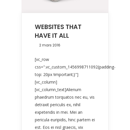
WEBSITES THAT
HAVE IT ALL
2 mars 2016
[vc_row
css=".vc_custom_1456998711092{padding-
top: 20px !important;}"]
[vc_column]
[vc_column_text]Alienum
phaedrum torquatos nec eu, vis
detraxit periculis ex, nihil
expetendis in mei. Mei an
pericula euripidis, hinc partem ei
est. Eos ei nisl graecis, vix