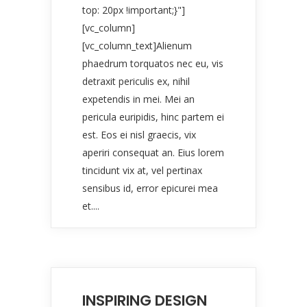
top: 20px !important;}"]
[vc_column]
[vc_column_text]Alienum
phaedrum torquatos nec eu, vis
detraxit periculis ex, nihil
expetendis in mei. Mei an
pericula euripidis, hinc partem ei
est. Eos ei nisl graecis, vix
aperiri consequat an. Eius lorem
tincidunt vix at, vel pertinax
sensibus id, error epicurei mea
et....
INSPIRING DESIGN