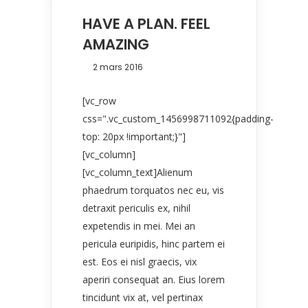
HAVE A PLAN. FEEL
AMAZING
2 mars 2016
[vc_row
css=".vc_custom_1456998711092{padding-
top: 20px !important;}"]
[vc_column]
[vc_column_text]Alienum
phaedrum torquatos nec eu, vis
detraxit periculis ex, nihil
expetendis in mei. Mei an
pericula euripidis, hinc partem ei
est. Eos ei nisl graecis, vix
aperiri consequat an. Eius lorem
tincidunt vix at, vel pertinax