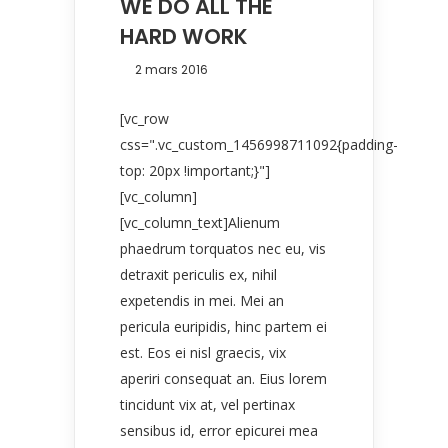
WE DO ALL THE
HARD WORK
2 mars 2016
[vc_row
css=".vc_custom_1456998711092{padding-
top: 20px !important;}"]
[vc_column]
[vc_column_text]Alienum
phaedrum torquatos nec eu, vis
detraxit periculis ex, nihil
expetendis in mei. Mei an
pericula euripidis, hinc partem ei
est. Eos ei nisl graecis, vix
aperiri consequat an. Eius lorem
tincidunt vix at, vel pertinax
sensibus id, error epicurei mea