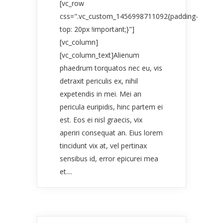
[vc_row
css=".vc_custom_1456998711092{padding-
top: 20px !important;}"]
[vc_column]
[vc_column_text]Alienum
phaedrum torquatos nec eu, vis
detraxit periculis ex, nihil
expetendis in mei. Mei an
pericula euripidis, hinc partem ei
est. Eos ei nisl graecis, vix
aperiri consequat an. Eius lorem
tincidunt vix at, vel pertinax
sensibus id, error epicurei mea
et....