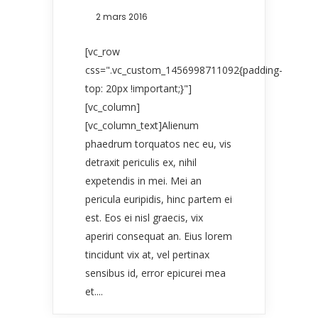
2 mars 2016
[vc_row
css=".vc_custom_1456998711092{padding-
top: 20px !important;}"]
[vc_column]
[vc_column_text]Alienum
phaedrum torquatos nec eu, vis
detraxit periculis ex, nihil
expetendis in mei. Mei an
pericula euripidis, hinc partem ei
est. Eos ei nisl graecis, vix
aperiri consequat an. Eius lorem
tincidunt vix at, vel pertinax
sensibus id, error epicurei mea
et....